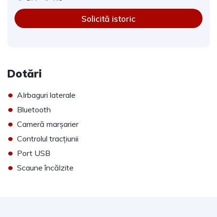
Solicită istoric
Dotări
•
AIrbaguri laterale
•
Bluetooth
•
Cameră marșarier
•
Controlul tracțiunii
•
Port USB
•
Scaune încălzite