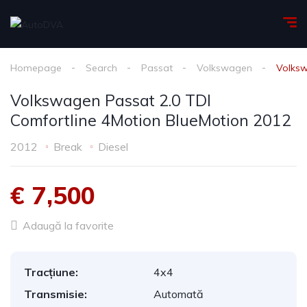
Homepage
Search
Passat
Volkswagen
Volksw
Volkswagen Passat 2.0 TDI
Comfortline 4Motion BlueMotion 2012
2012
Break
Diesel
€ 7,500
Adaugă la favorite
Tracțiune:
4x4
Transmisie:
Automată