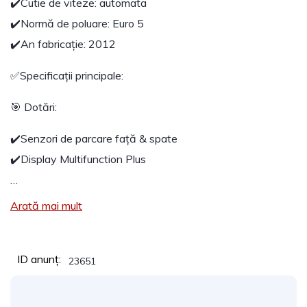
✔️Cutie de viteze: automata
✔️Normă de poluare: Euro 5
✔️An fabricație: 2012
✅Specificații principale:
🎯 Dotări:
✔️Senzori de parcare față & spate
✔️Display Multifunction Plus
…
Arată mai mult
ID anunț:
23651