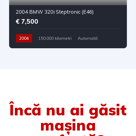
2004 BMW 320i Steptronic (E46)
€ 7,500
2004
150,000 kilometri
Automată
Benzină
Tracțiune spate
Încă nu ai găsit
mașina