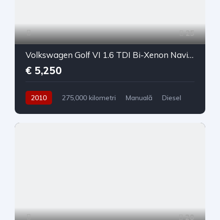
25
Volkswagen Golf VI 1.6 TDI Bi-Xenon Navi Climatronic Încălzire Scaune PDC
€ 5,250
2010
275,000 kilometri
Manuală
Diesel
Tracțiune față
20