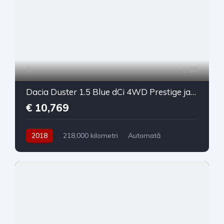
35
Dacia Duster 1.5 Blue dCi 4WD Prestige jante 17"
€ 10,769
2018
218,000 kilometri
Automată
Diesel
4x4