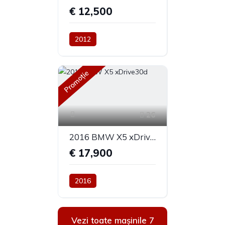
€ 12,500
2012
197,000 kilometri
4X2
Promoție
26
2016 BMW X5 xDrive30d
€ 17,900
2016
260,000 kilometri
Automată
Diesel
Vezi toate mașinile 7
4x4