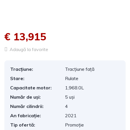
€ 13,915
Adaugă la favorite
Tracțiune:
Tracțiune față
Stare:
Rulate
Capacitate motor:
1,968.0L
Număr de uși:
5 uși
Număr cilindrii:
4
An fabricație:
2021
Tip ofertă:
Promoție