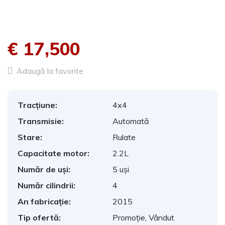
€ 17,500
Adaugă la favorite
Tracțiune:
4x4
Transmisie:
Automată
Stare:
Rulate
Capacitate motor:
2.2L
Număr de uși:
5 uși
Număr cilindrii:
4
An fabricație:
2015
Tip ofertă:
Promoție, Vândut