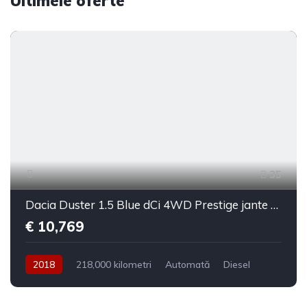
Ultimele oferte
35
Dacia Duster 1.5 Blue dCi 4WD Prestige jante 17"
€ 10,769
2018
218,000 kilometri
Automată
Diesel
4x4