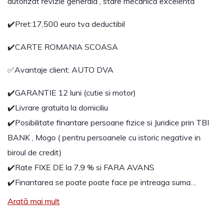
autorizat revizie generala , stare mecanica excelenta
✔️Pret:17,500 euro tva deductibil
✔️CARTE ROMANIA SCOASA
✅Avantaje client: AUTO DVA
✔️GARANTIE 12 luni (cutie si motor)
✔️Livrare gratuita la domiciliu
✔️Posibilitate finantare persoane fizice si Juridice prin TBI
BANK , Mogo ( pentru persoanele cu istoric negative in
biroul de credit)
✔️Rate FIXE DE la 7,9 % si FARA AVANS
✔️Finantarea se poate poate face pe intreaga suma…
Arată mai mult