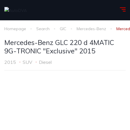
Homepage
Search
GlC
Mercedes-Benz
Merced
Mercedes-Benz GLC 220 d 4MATIC
9G-TRONIC "Exclusive" 2015
2015
SUV
Diesel