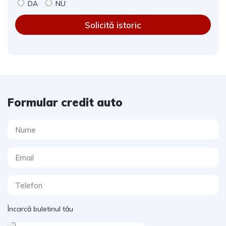
DA
NU
Solicită istoric
Formular credit auto
Încarcă buletinul tău