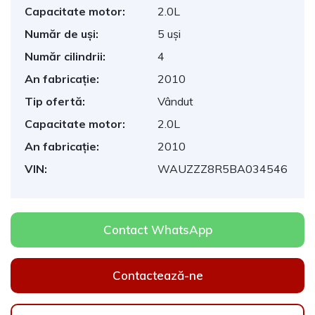
Capacitate motor:
2.0L
Număr de uși:
5 uși
Număr cilindrii:
4
An fabricație:
2010
Tip ofertă:
Vândut
Capacitate motor:
2.0L
An fabricație:
2010
VIN:
WAUZZZ8R5BA034546
Contact WhatsApp
Contactează-ne