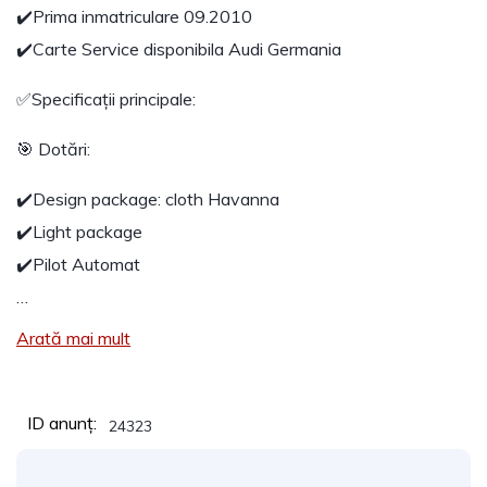
✔️Prima inmatriculare 09.2010
✔️Carte Service disponibila Audi Germania
✅Specificații principale:
🎯 Dotări:
✔️Design package: cloth Havanna
✔️Light package
✔️Pilot Automat
…
Arată mai mult
ID anunț:
24323