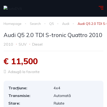
Homepage
Search
Q5
Audi
Audi Q5 2.0 TDI S-
Audi Q5 2.0 TDI S-tronic Quattro 2010
2010
SUV
Diesel
€ 11,500
Adaugă la favorite
Tracțiune:
4x4
Transmisie:
Automată
Stare:
Rulate