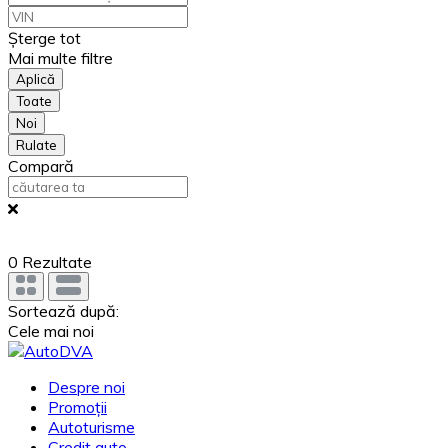
Șterge tot
Mai multe filtre
Aplică
Toate
Noi
Rulate
Compară
0
Rezultate
Sortează după:
Cele mai noi
Despre noi
Promoții
Autoturisme
Credit auto