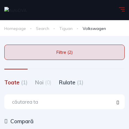
Homepage
Search
Tiguan
Volkswagen
Filtre (2)
Toate
(1)
Noi
(0)
Rulate
(1)
Compară