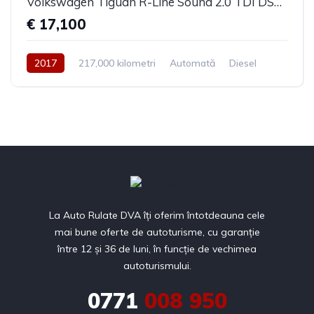
Volkswagen Tiguan R-Line Sound 2.0 TDI DSG 4Motion 2017
€ 17,100
2017
217,000 kilometri
Automată
Diesel
4x4
La Auto Rulate DVA îți oferim întotdeauna cele
mai bune oferte de autoturisme, cu garanție
între 12 și 36 de luni, în funcție de vechimea
autoturismului.
0771
008 950