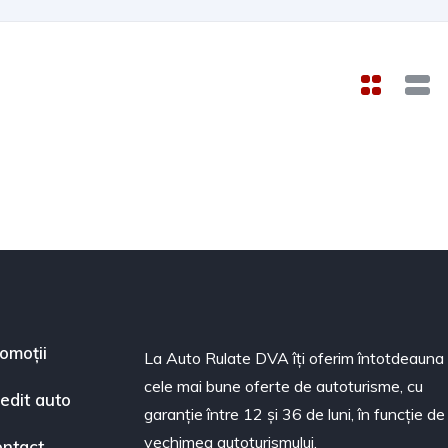
omoții
La Auto Rulate DVA îți oferim întotdeauna
cele mai bune oferte de autoturisme, cu
edit auto
garanție între 12 și 36 de luni, în funcție de
vechimea autoturismului.
ntact