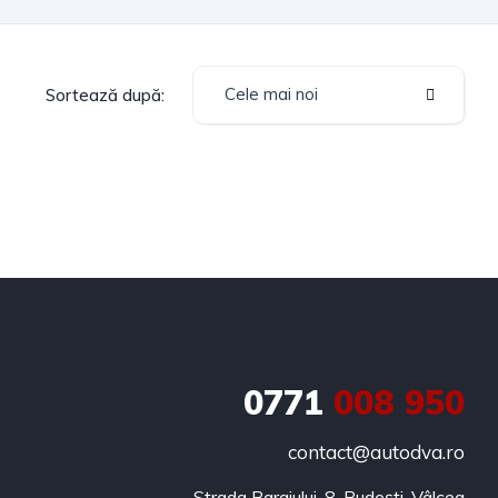
Cele mai noi
Sortează după:
0771
008 950
contact@autodva.ro
Strada Barajului, 8, Budești, Vâlcea