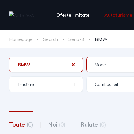
Oferte limitate
Autoturisme
Homepage
Search
Seria-3
BMW
BMW
Toate
(0)
Noi
(0)
Rulate
(0)