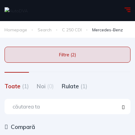
Homepage
Search
C 250 CDI
Mercedes-Benz
Filtre (2)
Toate
(1)
Noi
(0)
Rulate
(1)
Compară