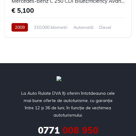
Mercedes-Benz C 250 CDI BlueEfficiency Avantgarde 2009
€ 5,100
2009
310,000 kilometri
Automată
Diesel
Tracțiune spate
La Auto Rulate DVA îți oferim întotdeauna cele
mai bune oferte de autoturisme, cu garanție
între 12 și 36 de luni, în funcție de vechimea
autoturismului.
0771
008 950