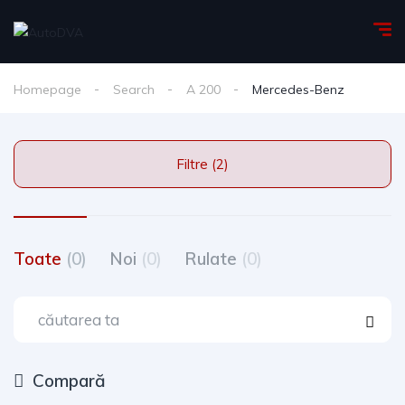
Homepage
Search
A 200
Mercedes-Benz
Filtre (2)
Toate
(0)
Noi
(0)
Rulate
(0)
Compară